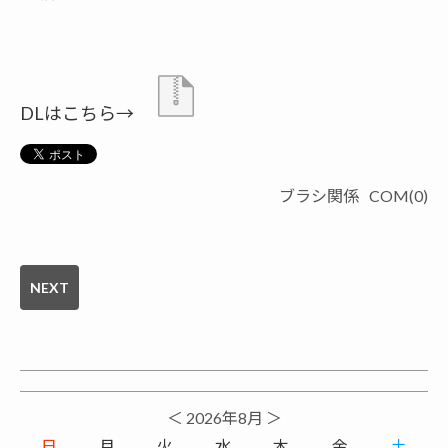
DLはこちら→
ブラシ関係
COM(0)
NEXT
＜
2026年8月
＞
日
月
火
水
木
金
土